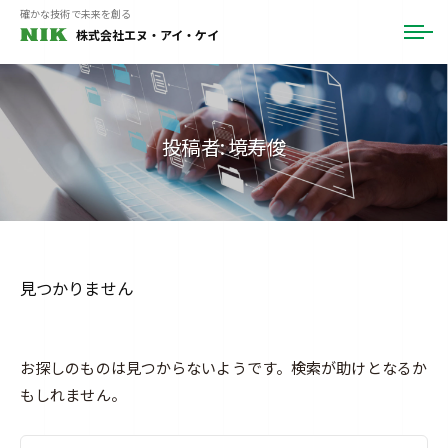
ュ
コ
確かな技術で未来を創る
ー
株式会社エヌ・アイ・ケイ
メ
ン
ニ
テ
ュ
ー
ン
ツ
投稿者:
境寿俊
へ
ス
キ
ッ
プ
見つかりません
お探しのものは見つからないようです。検索が助けとなるか
もしれません。
検