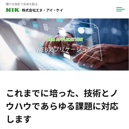
ュ
コ
確かな技術で未来を創る
ー
株式会社エヌ・アイ・ケイ
メ
ン
ニ
テ
ュ
ー
ン
ツ
WEB APPLICATION
へ
WEBアプリケーション
ス
キ
ッ
プ
WEB
これまでに培った、技術とノ
ア
ウハウで
あらゆる課題に対応
プ
します
リ