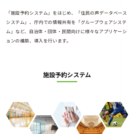
ケ
ー
「施設予約システム」をはじめ、「住民の声データベース
システム」、庁内での情報共有を「グループウェアシステ
シ
ム」など、自治体・団体・民間向けに様々なアプリケーシ
ョ
ョンの構築、導入を行います。
ン
2025
年
10
月
16
施設予約システム
日
by
manage