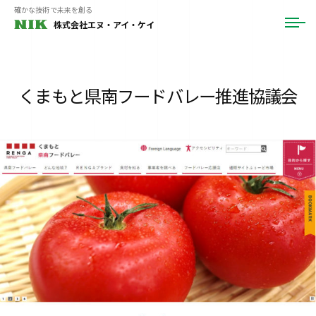
ュ
コ
確かな技術で未来を創る
ー
株式会社エヌ・アイ・ケイ
メ
ン
ニ
テ
ュ
ー
ン
ツ
くまもと県南フードバレー推進協議会
へ
ス
キ
ッ
プ