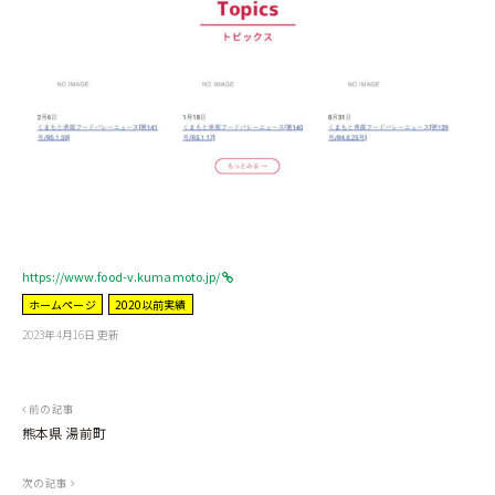
https://www.food-v.kumamoto.jp/
ホームページ
2020以前実績
2023年4月16日
更新
b
y
m
a
n
a
投
前の記事
g
e
熊本県 湯前町
稿
ナ
次の記事