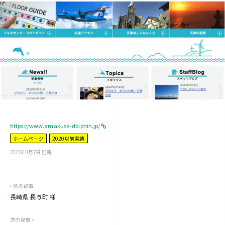
https://www.amakusa-dolphin.jp/
ホームページ
2020以前実績
2023年4月7日
更新
b
y
m
a
n
a
投
前の記事
g
e
長崎県 長与町 様
稿
ナ
次の記事