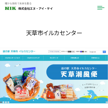
ュ
コ
確かな技術で未来を創る
ー
株式会社エヌ・アイ・ケイ
メ
ン
ニ
テ
ュ
ー
ン
ツ
天草市イルカセンター
へ
ス
キ
ッ
プ