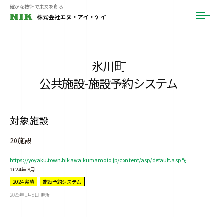
ュ
コ
確かな技術で未来を創る
ー
株式会社エヌ・アイ・ケイ
メ
ン
ニ
テ
ュ
ー
ン
ツ
氷川町
へ
公共施設-施設予約システム
ス
キ
ッ
対象施設
プ
20施設
https://yoyaku.town.hikawa.kumamoto.jp/content/asp/default.asp
2024年8月
2024実績
施設予約システム
2025年1月8日
更新
b
y
(
N