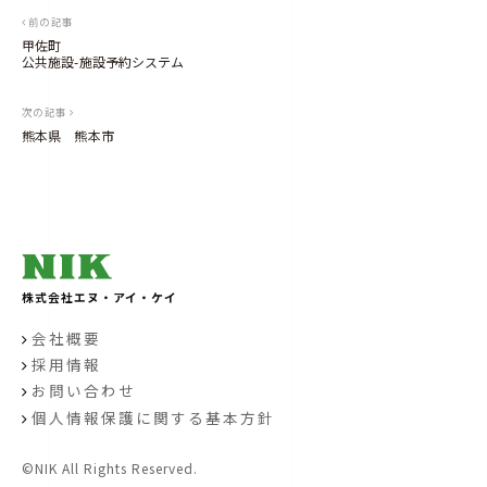
I
K
投
前の記事
）
a
甲佐町
d
稿
公共施設-施設予約システム
m
i
ナ
n
次の記事
ビ
熊本県 熊本市
ゲ
ー
シ
ョ
ン
株式会社エヌ・アイ・ケイ
会社概要
採用情報
お問い合わせ
個人情報保護に関する基本方針
©NIK All Rights Reserved.