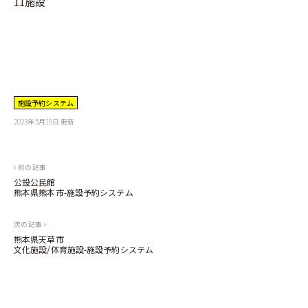
11施設
施設予約システム
2023年5月19日
更新
b
y
m
a
n
a
投
前の記事
g
e
公設公民館
稿
熊本県熊本市-施設予約システム
ナ
次の記事
ビ
熊本県天草市
文化施設/体育施設-施設予約システム
ゲ
ー
シ