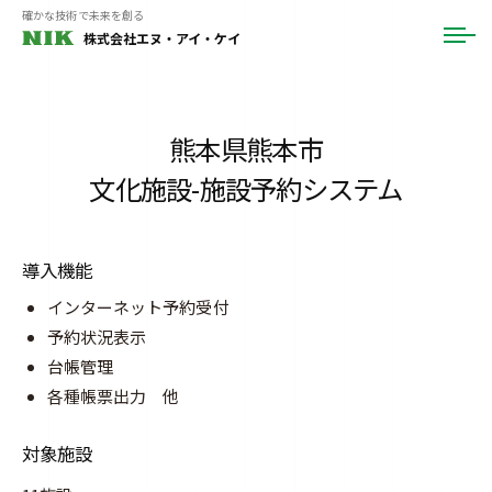
ュ
コ
確かな技術で未来を創る
ー
株式会社エヌ・アイ・ケイ
メ
ン
ニ
テ
ュ
ー
ン
ツ
熊本県熊本市
へ
文化施設-施設予約システム
ス
キ
ッ
導入機能
プ
インターネット予約受付
予約状況表示
台帳管理
各種帳票出力 他
対象施設