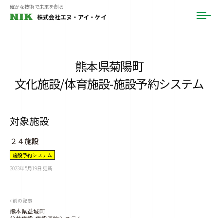
ュ
コ
確かな技術で未来を創る
ー
株式会社エヌ・アイ・ケイ
メ
ン
ニ
テ
ュ
ー
ン
ツ
熊本県菊陽町
へ
文化施設/体育施設-施設予約システム
ス
キ
ッ
対象施設
プ
２４施設
施設予約システム
2023年5月19日
更新
b
y
(
N
I
K
投
前の記事
）
a
熊本県益城町
d