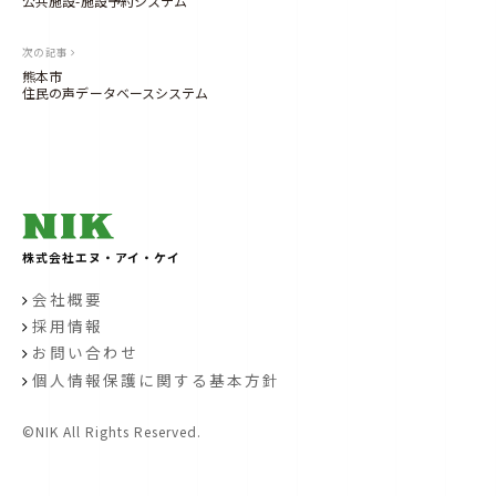
稿
公共施設-施設予約システム
m
i
ナ
n
次の記事
ビ
熊本市
住民の声データベースシステム
ゲ
ー
シ
ョ
ン
株式会社エヌ・アイ・ケイ
会社概要
採用情報
お問い合わせ
個人情報保護に関する基本方針
©NIK All Rights Reserved.