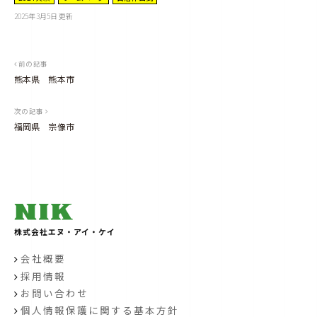
2025年3月5日
更新
b
y
(
N
I
K
投
前の記事
）
a
熊本県 熊本市
d
稿
m
i
ナ
n
次の記事
福岡県 宗像市
ビ
ゲ
ー
シ
ョ
株式会社エヌ・アイ・ケイ
ン
会社概要
採用情報
お問い合わせ
個人情報保護に関する基本方針