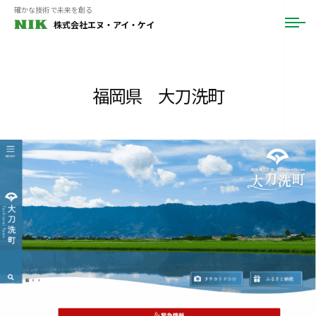
ュ
コ
確かな技術で未来を創る
ー
株式会社エヌ・アイ・ケイ
メ
ン
ニ
テ
ュ
ー
ン
ツ
福岡県 大刀洗町
へ
ス
キ
ッ
プ